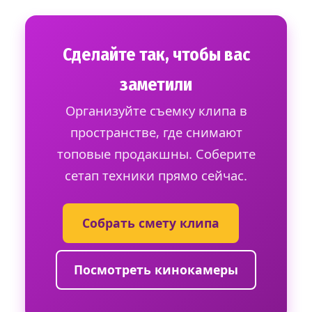
Сделайте так, чтобы вас
заметили
Организуйте съемку клипа в
пространстве, где снимают
топовые продакшны. Соберите
сетап техники прямо сейчас.
Собрать смету клипа
Посмотреть кинокамеры