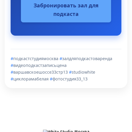
Забронировать зал для
подкаста
#
подкастстудиямосква
#
залдляподкастоваренда
#
видеоподкастзаписьцена
#
варшавскоешоссе33стр13
#
studiowhite
#
циклорамабелая
#
фотостудия33_13