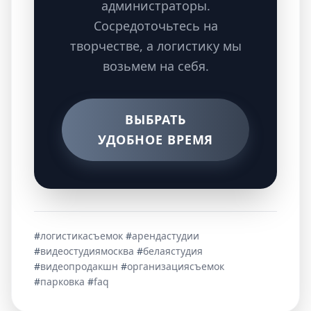
администраторы.
Сосредоточьтесь на
творчестве, а логистику мы
возьмем на себя.
ВЫБРАТЬ
УДОБНОЕ ВРЕМЯ
#
логистикасъемок
#
арендастудии
#
видеостудиямосква
#
белаястудия
#
видеопродакшн
#
организациясъемок
#
парковка
#
faq