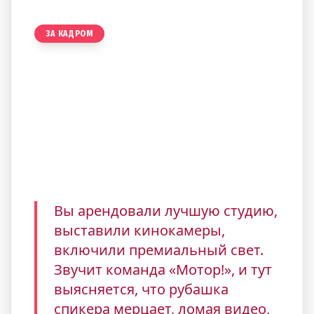
ЗА КАДРОМ
Синдром зебры и сухой
рот:
Главные ошибки спикера
до мотора
Вы арендовали лучшую студию,
выставили кинокамеры,
включили премиальный свет.
Звучит команда «Мотор!», и тут
выясняется, что рубашка
спикера мерцает, ломая видео,