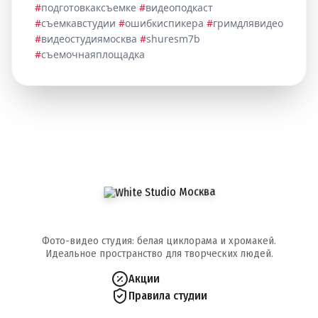
#
подготовкаксъемке
#
видеоподкаст
#
съемкавстудии
#
ошибкиспикера
#
гримдлявидео
#
видеостудиямосква
#
shuresm7b
#
съемочнаяплощадка
Фото-видео студия: белая циклорама и хромакей.
Идеальное пространство для творческих людей.
Акции
Правила студии