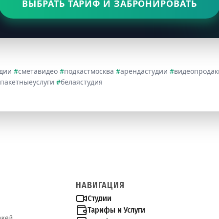
ВЫБРАТЬ ТАРИФ И ЗАБРОНИРОВАТЬ
удии
#
сметавидео
#
подкастмосква
#
арендастудии
#
видеопрода
пакетныеуслуги
#
белаястудия
НАВИГАЦИЯ
Студии
Тарифы и Услуги
акей.