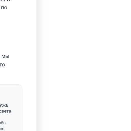
 по
у мы
то
УЖЕ
света
обы
ров