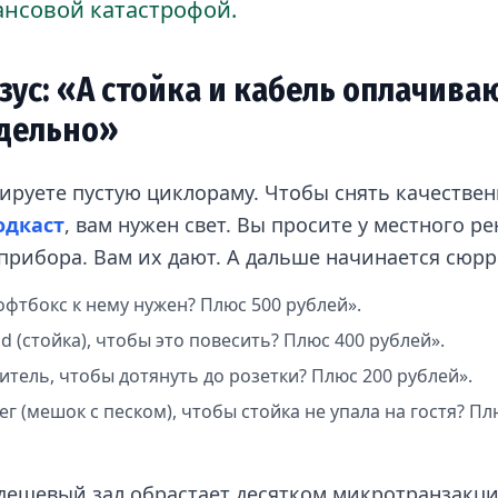
нсовой катастрофой.
зус: «А стойка и кабель оплачива
дельно»
ируете пустую циклораму. Чтобы снять качестве
одкаст
, вам нужен свет. Вы просите у местного ре
-прибора. Вам их дают. А дальше начинается сюр
офтбокс к нему нужен? Плюс 500 рублей».
d (стойка), чтобы это повесить? Плюс 400 рублей».
итель, чтобы дотянуть до розетки? Плюс 200 рублей».
г (мешок с песком), чтобы стойка не упала на гостя? Пл
 дешевый зал обрастает десятком микротранзакци