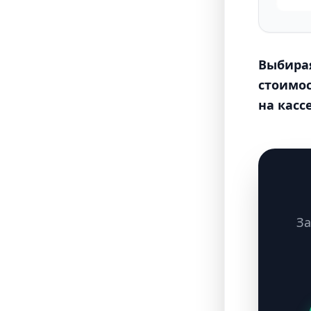
Выбирая
стоимос
на кассе
За