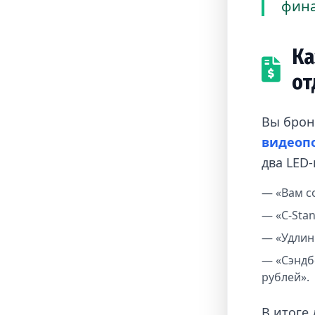
фина
Ка
от
Вы брон
видеоп
два LED
— «Вам с
— «С-Stan
— «Удлин
— «Сэндбе
рублей».
В итоге