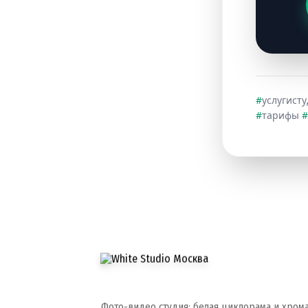
#
услугист
#
тарифы
#
Фото-видео студия: белая циклорама и хром