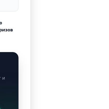
ю
призов
т и