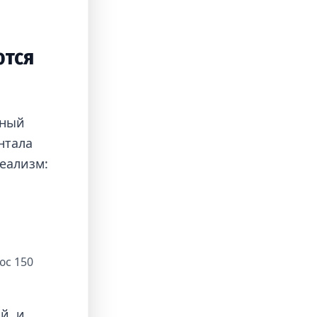
ются
нный
нтала
реализм:
юс 150
й, и