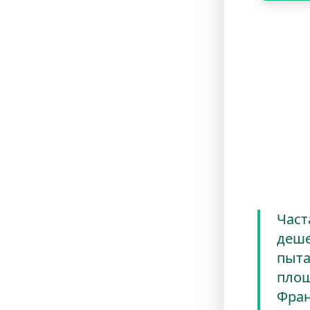
Кал
Фр
Поч
раз
Част
деше
пыта
площ
Фран