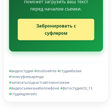
поможет загрузить ваш текст
перед началом съемки.
Забронировать с
суфлером
#
видеостудия
#
studiowhite
#
студиябелая
#
телесуфлераренда
#
записатьподкастсавтомонтажем
#
видеосъемканабеломфоне
#
фотостудия33_13
#
студиядляreels