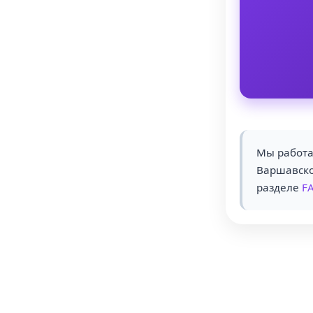
Мы работа
Варшавско
разделе
F