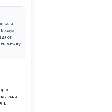
ановили
 Воздух
оздают
ать между
процесс.
е лбы, а
я 4.