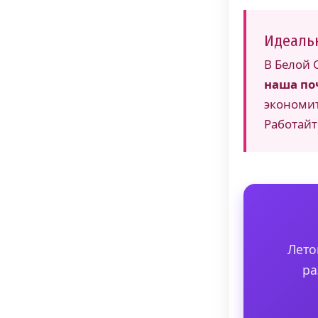
Идеаль
В Белой 
наша по
экономит
Работайт
Лето
ра