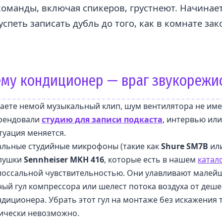
команды, включая спикеров, грустнеют. Начинает
успеть записать дубль до того, как в комнате за
му кондиционер — враг звукорежи
аете немой музыкальный клип, шум вентилятора не име
арендовали
студию для записи подкаста
, интервью ил
туация меняется.
льные студийные микрофоны (такие как
Shure SM7B
ил
пушки
Sennheiser MKH 416
, которые есть в нашем
катал
лоссальной чувствительностью. Они улавливают малей
ый гул компрессора или шелест потока воздуха от деш
диционера. Убрать этот гул на монтаже без искажения
тически невозможно.