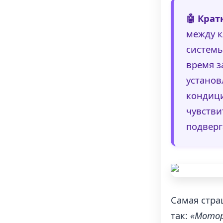
🤖 Крат
между к
системы
время з
установ
кондици
чувстви
подверг
Самая стра
так:
«Мотор