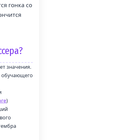
ся гонка со
кончится
ссера?
ет значения.
и обучающего
и
оге
)
ший
евого
 тембра