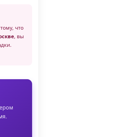
тому, что
оскве
, вы
адки.
нером
мя.