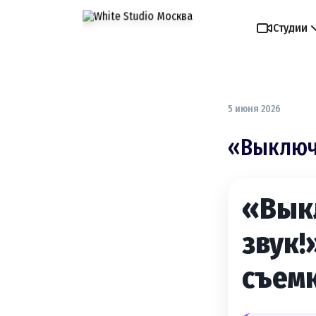
Студии
5 июня 2026
«Выключа
«Вык
звук!
съем