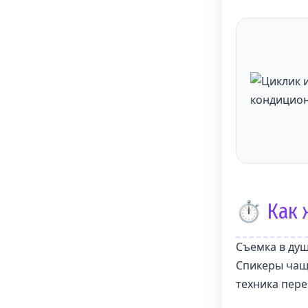
⏱️ Как 
Съемка в ду
Спикеры чащ
техника пере