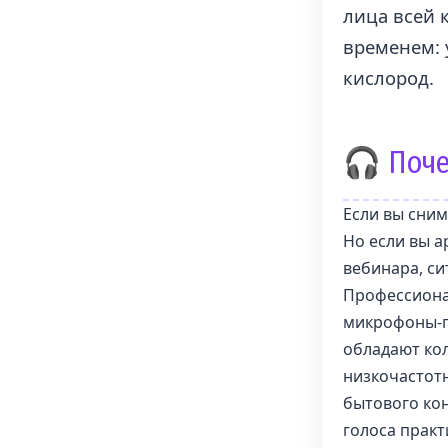
лица всей 
временем: 
кислород.
🎧 Поче
Если вы сним
Но если вы 
вебинара, си
Профессиона
микрофоны-
обладают ко
низкочастотн
бытового кон
голоса прак