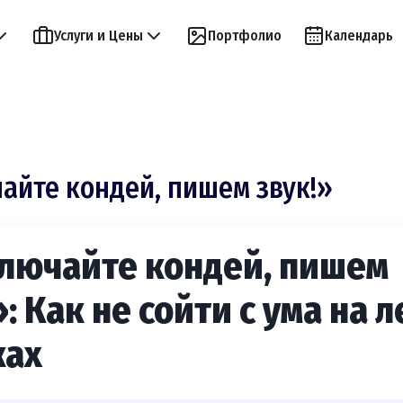
Услуги и Цены
Портфолио
Календарь
йте кондей, пишем звук!»
лючайте кондей, пишем
»: Как не сойти с ума на 
ках