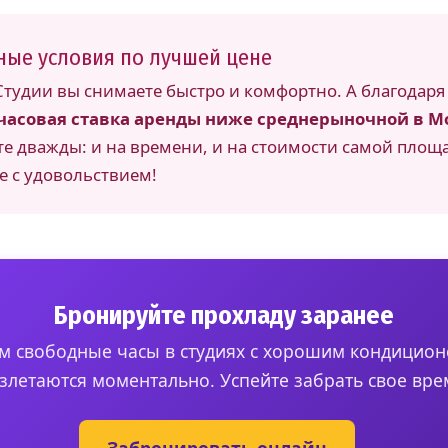
ные условия по лучшей цене
Студии вы снимаете быстро и комфортно. А благодаря 
часовая ставка аренды ниже среднерыночной в М
е дважды: и на времени, и на стоимости самой площ
е с удовольствием!
Бронируйте прохладу заранее
м свободные часы в студиях с хорошим кондицио
злетаются моментально. Успейте забрать свое вре