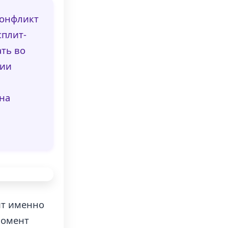
конфликт
сплит-
ать во
дии
на
ит именно
 момент