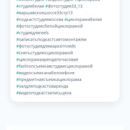
#
студиябелая
#
фотостудия33_13
#
варшавскоешоссе33стр13
#
подкастстудиямосква
#
циклорамабелая
#
фотостудиясбелойциклорамой
#
студиядляreels
#
записатьподкастсавтомонтажем
#
фотостудиядлямаркетплейс
#
снятьстудиюсциклорамой
#
циклорамаарендапочасовая
#
fashionсъемкавстудиисциклорамой
#
видеосъемканабеломфоне
#
предметнаясъемкациклорама
#
залдляподкастоваренда
#
видеоподкастзаписьцена