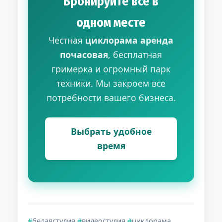
Бронируйте всё в
одном месте
Честная
циклорама аренда
почасовая
, бесплатная
гримерка и огромный парк
техники. Мы закроем все
потребности вашего бизнеса.
Выбрать удобное
время
#
белаястудия
#
видеостудия
#
циклорама