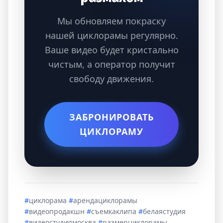
Мы обновляем покраску
нашей циклорамы регулярно.
Ваше видео будет кристально
чистым, а оператор получит
свободу движения.
ЗАБРОНИРОВАТЬ
ЦИКЛОРАМУ
#
циклорама
#
арендациклорамы
#
видеопродакшн
#
съемкаклипа
#
белаястудия
#
видеостудиямосква
#
размерциклорамы