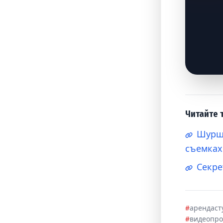
Читайте 
Шурша
съемках
Секре
#
арендаст
#
видеопр