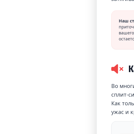
Наш ст
приточ
вашего
остает
К
Во мног
сплит-с
Как тол
ужас и 