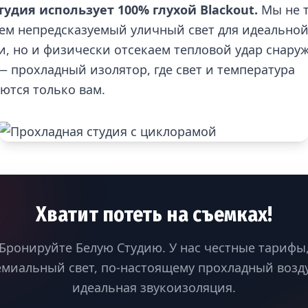
тудия использует 100% глухой Blackout.
Мы не 
ем непредсказуемый уличный свет для идеально
и, но и физически отсекаем тепловой удар снару
— прохладный изолятор, где свет и температура
ются только вам.
Хватит потеть на съемках!
Бронируйте Белую Студию. У нас честные тарифы
миальный свет, по-настоящему прохладный возд
идеальная звукоизоляция.