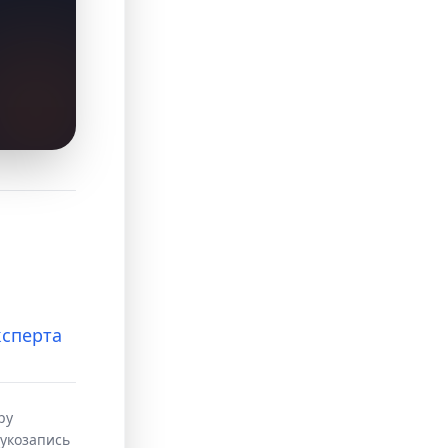
а
ксперта
ру
вукозапись