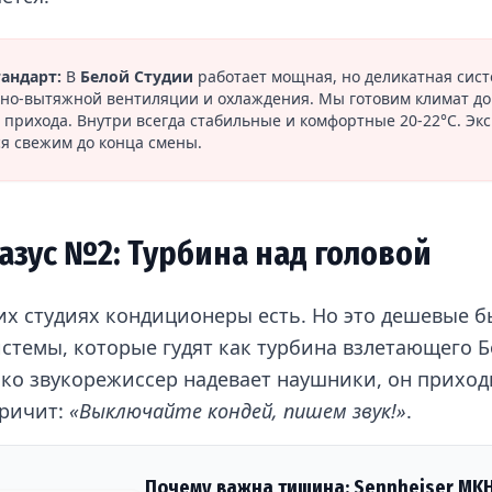
андарт:
В
Белой Студии
работает мощная, но деликатная сис
но-вытяжной вентиляции и охлаждения. Мы готовим климат до
 прихода. Внутри всегда стабильные и комфортные 20-22°C. Эк
ся свежим до конца смены.
азус №2: Турбина над головой
их студиях кондиционеры есть. Но это дешевые 
истемы, которые гудят как турбина взлетающего Б
ько звукорежиссер надевает наушники, он приход
кричит:
«Выключайте кондей, пишем звук!»
.
Почему важна тишина: Sennheiser MKH