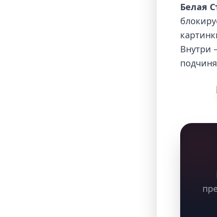
Белая С
блокиру
картинк
Внутри 
подчиня
пре