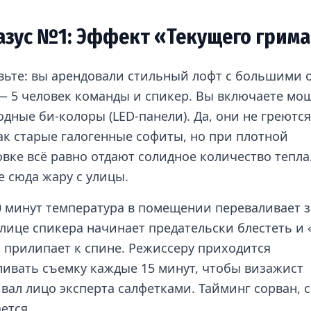
азус №1: Эффект «Текущего грим
вьте: вы арендовали стильный лофт с большими 
— 5 человек команды и спикер. Вы включаете мо
дные би-колоры (LED-панели). Да, они не греются
как старые галогенные софиты, но при плотной
овке всё равно отдают солидное количество тепла
е сюда жару с улицы.
0 минут температура в помещении переваливает з
 лице спикера начинает предательски блестеть и 
 прилипает к спине. Режиссеру приходится
ливать съемку каждые 15 минут, чтобы визажист
вал лицо эксперта салфетками. Тайминг сорван, 
ется.