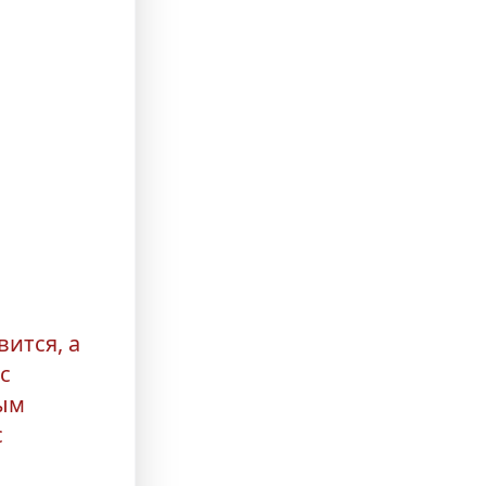
ю в
вится, а
с
ным
с