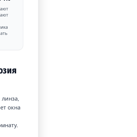
дают
мают
ника
рать
юзия
 линза,
ет окна
омнату.