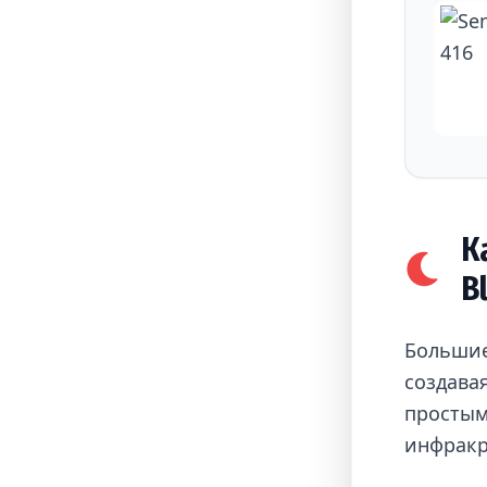
К
B
Большие
создава
простым
инфракр