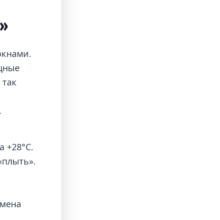
а»
окнами.
щные
 так
.
а +28°C.
«плыть».
смена