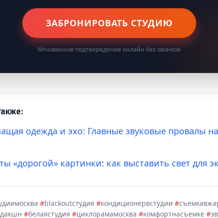
ЗАБРОНИРОВАТЬ СТУДИЮ
Мгновенное подтверждение онлайн без звонков
также:
щая одежда и эхо: Главные звуковые провалы н
ты «дорогой» картинки: как выставить свет для э
удиимосква
#
blackoutстудия
#
кондиционервстудии
#
съемкавжа
одакшн
#
белаястудия
#
циклорамамосква
#
комфортнасъемке
#
з