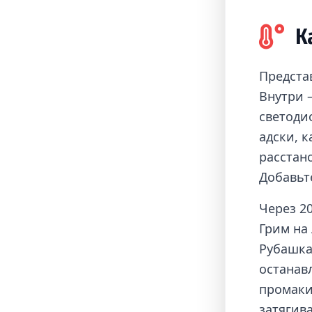
К
Предста
Внутри 
светодио
адски, 
расстан
Добавьт
Через 2
Грим на
Рубашка
останав
промаки
затягива