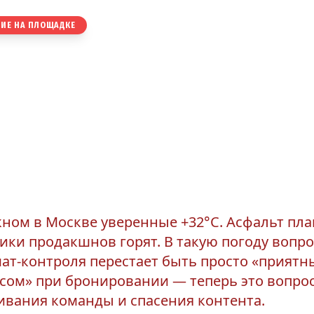
ИЕ НА ПЛОЩАДКЕ
мка при +32°C:
 не превратить студи
ну
кном в Москве уверенные +32°C. Асфальт пла
ики продакшнов горят. В такую погоду вопро
ат-контроля перестает быть просто «прият
сом» при бронировании — теперь это вопро
вания команды и спасения контента.