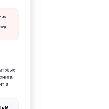
тема
сперт
бытовые
оинга.
ит в
 416