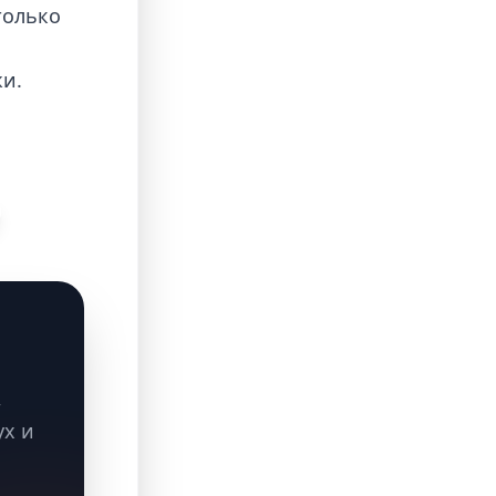
только
й
жи.
,
ух и