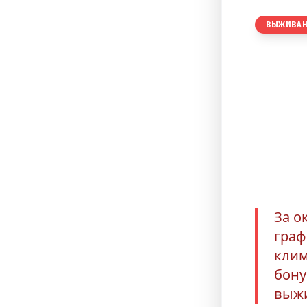
ВЫЖИВАН
Съе
Как
сау
За о
граф
клим
бону
выжи